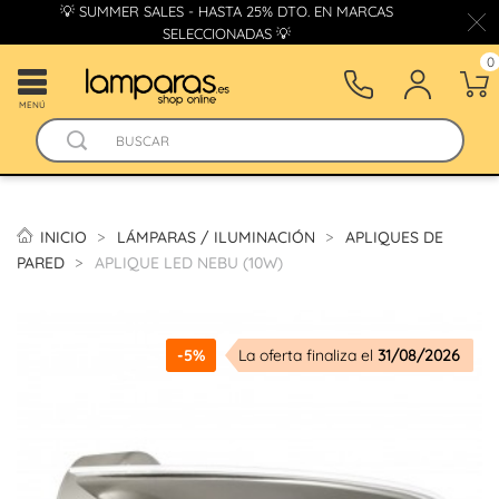
💡 SUMMER SALES - HASTA 25% DTO. EN MARCAS
SELECCIONADAS 💡
0
MENÚ
INICIO
LÁMPARAS / ILUMINACIÓN
APLIQUES DE
PARED
APLIQUE LED NEBU (10W)
-5%
La oferta finaliza el
31/08/2026