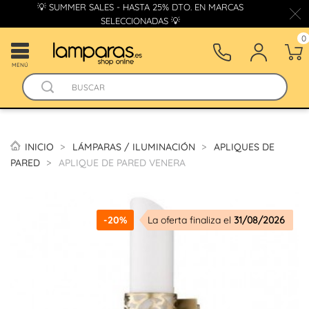
💡 SUMMER SALES - HASTA 25% DTO. EN MARCAS
SELECCIONADAS 💡
0
MENÚ
INICIO
LÁMPARAS / ILUMINACIÓN
APLIQUES DE
PARED
APLIQUE DE PARED VENERA
-20%
La oferta finaliza el
31/08/2026