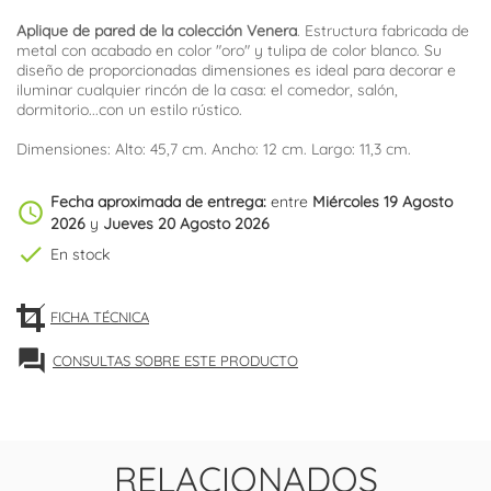
Aplique de pared de la colección Venera
. Estructura fabricada de
metal con acabado en color "oro" y tulipa de color blanco. Su
diseño de proporcionadas dimensiones es ideal para decorar e
iluminar cualquier rincón de la casa: el comedor, salón,
dormitorio...con un estilo rústico.
Dimensiones: Alto: 45,7 cm. Ancho: 12 cm. Largo: 11,3 cm.
Fecha aproximada de entrega:
entre
Miércoles 19 Agosto
schedule
2026
y
Jueves 20 Agosto 2026
check
En stock
FICHA TÉCNICA
forum
CONSULTAS SOBRE ESTE PRODUCTO
RELACIONADOS