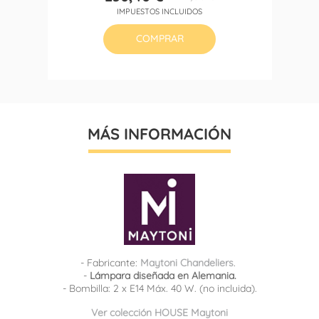
Precio
Precio
IMPUESTOS INCLUIDOS
base
COMPRAR
MÁS INFORMACIÓN
- Fabricante:
Maytoni Chandeliers
.
-
Lámpara diseñada en Alemania.
- Bombilla: 2 x E14 Máx. 40 W. (no incluida).
Ver colección HOUSE Maytoni