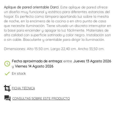
Aplique de pared orientable Darci
. Este aplique de pared ofrece
un diseño muy funcional y estético para diferentes estancias del
hogar. Es perfecto como lámpara aportando luz sobre la mesita
de noche, en la encimera de la cocina o en otro punto de casa
que necesite iluminación. Tiene situado un discreto interruptor en
la base para encender y apagar la luz fácilmente. Materiales de
alta calidad con superficie satinada y color negro. Instalación son
o sin cable. Basculante y orientable para dirigir la iluminación.
Dimensiones: Alto 15.50 cm. Largo 22,40 cm. Ancho 33,50 cm.
Fecha aproximada de entrega:
entre
Jueves 13 Agosto 2026
schedule
y
Viernes 14 Agosto 2026
check
En stock
FICHA TÉCNICA
forum
CONSULTAS SOBRE ESTE PRODUCTO