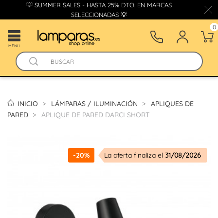
💡 SUMMER SALES - HASTA 25% DTO. EN MARCAS
SELECCIONADAS 💡
0
MENÚ
INICIO
LÁMPARAS / ILUMINACIÓN
APLIQUES DE
PARED
APLIQUE DE PARED DARCI SHORT
-20%
La oferta finaliza el
31/08/2026