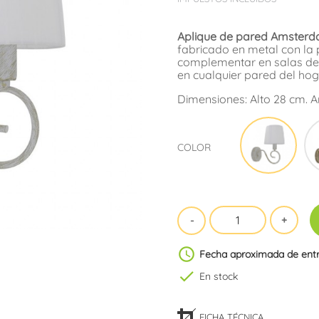
Aplique de pared Amsterd
fabricado en metal con la 
complementar en salas de e
en cualquier pared del hog
Dimensiones: Alto 28 cm. A
Blan
COLOR
schedule
Fecha aproximada de ent
check
En stock
FICHA TÉCNICA