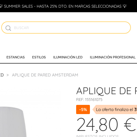
💡 SUMMER SALES - HASTA 25% DTO. EN MARCAS SELECCIONADAS 💡
ESTANCIAS
ESTILOS
ILUMINACIÓN LED
ILUMINACIÓN PROFESIONAL
ED
APLIQUE DE PARED AMSTERDAM
APLIQUE DE
REF:
155161075
-5%
La oferta finaliza el
3
24,80 €
IMPUESTOS INCLUIDOS