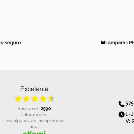
o seguro
Lámparas P
Excelente
976
basado en
2590
L-J
valoraciones
Lea algunas de las opiniones
V: 
aquí.