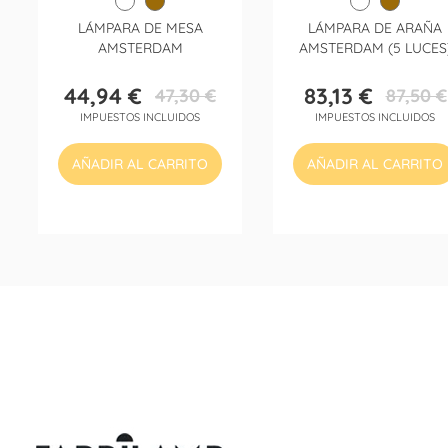
LÁMPARA DE MESA
LÁMPARA DE ARAÑA
AMSTERDAM
AMSTERDAM (5 LUCES
44,94 €
83,13 €
47,30 €
87,50 €
Precio
Precio
Precio
Precio
IMPUESTOS INCLUIDOS
IMPUESTOS INCLUIDOS
base
base
AÑADIR AL CARRITO
AÑADIR AL CARRITO