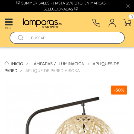
💡 SUMMER SALES - HASTA 25% DTO. EN MARCAS
SELECCIONADAS 💡
0
MENÚ
INICIO
LÁMPARAS / ILUMINACIÓN
APLIQUES DE
PARED
APLIQUE DE PARED HISOKA
-30%