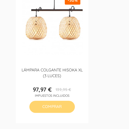
-30%
LÁMPARA COLGANTE HISOKA XL
(3 LUCES)
97,97 €
139,95 €
Precio
Precio
IMPUESTOS INCLUIDOS
base
COMPRAR