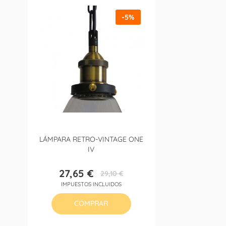
-5%
LÁMPARA RETRO-VINTAGE ONE
IV
27,65 €
29,10 €
Precio
Precio
IMPUESTOS INCLUIDOS
base
COMPRAR