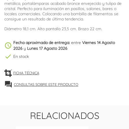
metálica, portalámparas acabado bronce envejecido y tulipa de
cristal. Perfecto para iluminación en pasillos, salones, bares o
locales comerciales. Colocando una bombilla de filamentos se
consigue un resultado de última tendencia.
Diámetro 18,1 cm. Alto pantalla 23,5 cm. Brazo 22 cm.
Fecha aproximada de entrega:
entre
Viernes 14 Agosto
schedule
2026
y
Lunes 17 Agosto 2026
check
En stock
FICHA TÉCNICA
forum
CONSULTAS SOBRE ESTE PRODUCTO
RELACIONADOS