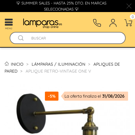
💡 SUMMER SALES - HASTA 25% DTO. EN MARCAS
SELECCIONADAS 💡
0
MENÚ
INICIO
LÁMPARAS / ILUMINACIÓN
APLIQUES DE
PARED
APLIQUE RETRO-VINTAGE ONE V
-5%
La oferta finaliza el
31/08/2026