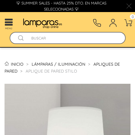
💡 SUMMER SALES - HASTA 25% DTO. EN MARCAS
SELECCIONADAS 💡
0
MENÚ
INICIO
LÁMPARAS / ILUMINACIÓN
APLIQUES DE
PARED
APLIQUE DE PARED STILO