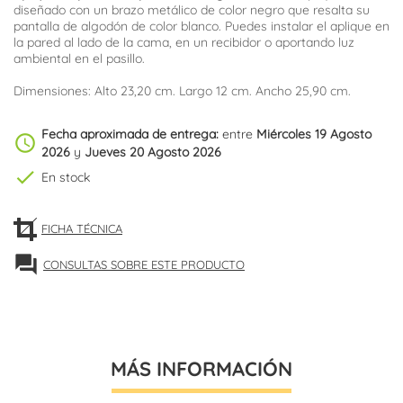
diseñado con un brazo metálico de color negro que resalta su
pantalla de algodón de color blanco. Puedes instalar el aplique en
la pared al lado de la cama, en un recibidor o aportando luz
ambiental en el pasillo.
Dimensiones: Alto 23,20 cm. Largo 12 cm. Ancho 25,90 cm.
Fecha aproximada de entrega:
entre
Miércoles 19 Agosto
schedule
2026
y
Jueves 20 Agosto 2026
check
En stock
FICHA TÉCNICA
forum
CONSULTAS SOBRE ESTE PRODUCTO
MÁS INFORMACIÓN