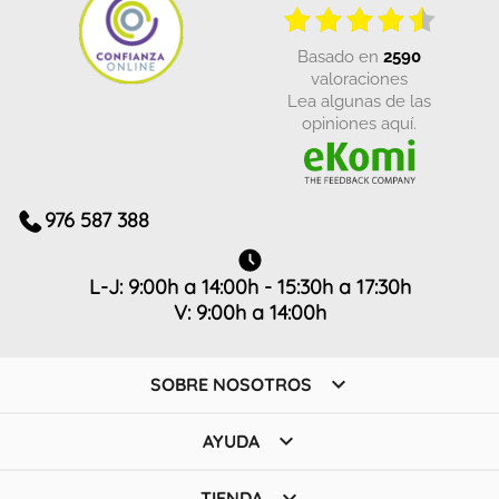
basado en
2590
valoraciones
Lea algunas de las
opiniones aquí.
976 587 388
L-J: 9:00h a 14:00h - 15:30h a 17:30h
V: 9:00h a 14:00h

SOBRE NOSOTROS

AYUDA

TIENDA