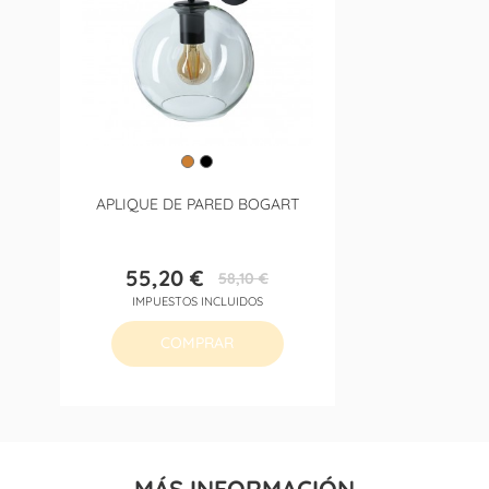
APLIQUE DE PARED BOGART
55,20 €
58,10 €
Precio
Precio
IMPUESTOS INCLUIDOS
base
COMPRAR
MÁS INFORMACIÓN