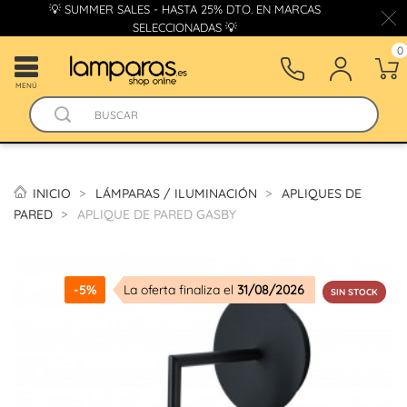
💡 SUMMER SALES - HASTA 25% DTO. EN MARCAS
SELECCIONADAS 💡
0
MENÚ
INICIO
LÁMPARAS / ILUMINACIÓN
APLIQUES DE
PARED
APLIQUE DE PARED GASBY
-5%
La oferta finaliza el
31/08/2026
SIN STOCK