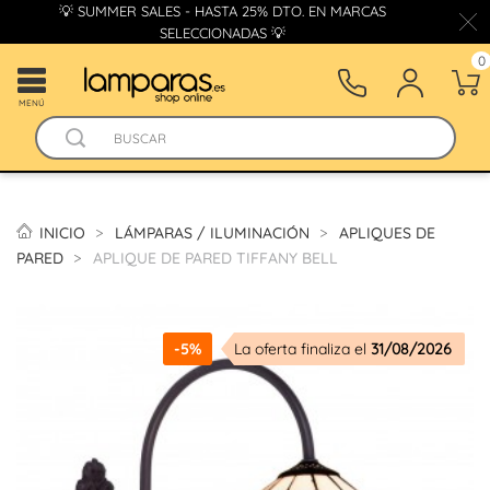
💡 SUMMER SALES - HASTA 25% DTO. EN MARCAS
SELECCIONADAS 💡
0
MENÚ
INICIO
LÁMPARAS / ILUMINACIÓN
APLIQUES DE
PARED
APLIQUE DE PARED TIFFANY BELL
-5%
La oferta finaliza el
31/08/2026