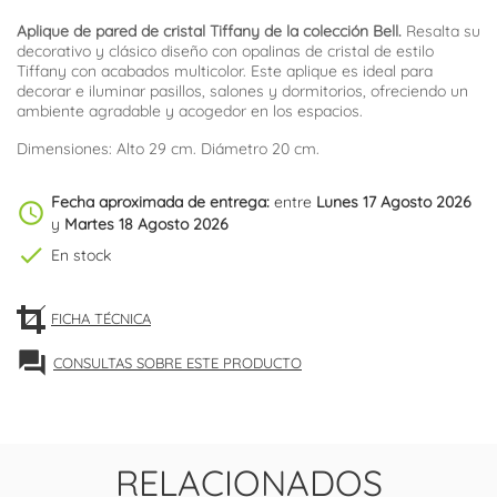
Aplique de pared de cristal Tiffany de la colección Bell.
Resalta su
decorativo y clásico diseño con opalinas de cristal de estilo
Tiffany con acabados multicolor. Este aplique es ideal para
decorar e iluminar pasillos, salones y dormitorios, ofreciendo un
ambiente agradable y acogedor en los espacios.
Dimensiones: Alto 29 cm. Diámetro 20 cm.
Fecha aproximada de entrega:
entre
Lunes 17 Agosto 2026
schedule
y
Martes 18 Agosto 2026
check
En stock
FICHA TÉCNICA
forum
CONSULTAS SOBRE ESTE PRODUCTO
RELACIONADOS