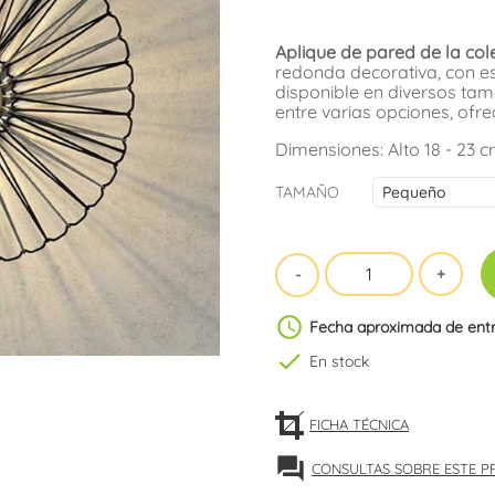
Aplique de pared de la col
redonda decorativa, con es
disponible en diversos ta
entre varias opciones, ofre
Dimensiones: Alto 18 - 23 
TAMAÑO
schedule
Fecha aproximada de ent
check
En stock
FICHA TÉCNICA
forum
CONSULTAS SOBRE ESTE 