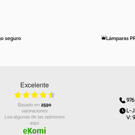
o seguro
Lámparas P
Excelente
976
basado en
2590
L-J
valoraciones
Lea algunas de las opiniones
V: 
aquí.