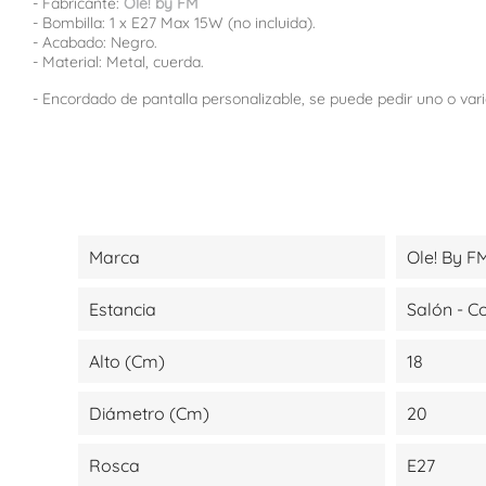
- Fabricante:
Ole! by FM
- Bombilla: 1 x E27 Max 15W (no incluida).
- Acabado: Negro.
- Material: Metal, cuerda.
- Encordado de pantalla personalizable, se puede pedir uno o var
Marca
Ole! By F
Estancia
Salón - 
Alto (cm)
18
Diámetro (cm)
20
Rosca
E27