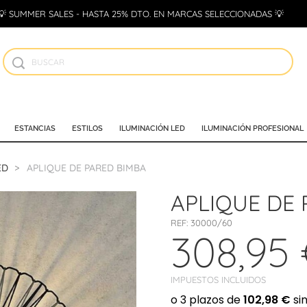
💡 SUMMER SALES - HASTA 25% DTO. EN MARCAS SELECCIONADAS 💡
ESTANCIAS
ESTILOS
ILUMINACIÓN LED
ILUMINACIÓN PROFESIONAL
ED
APLIQUE DE PARED BIMBA
APLIQUE DE 
REF:
30000/60
308,95
IMPUESTOS INCLUIDOS