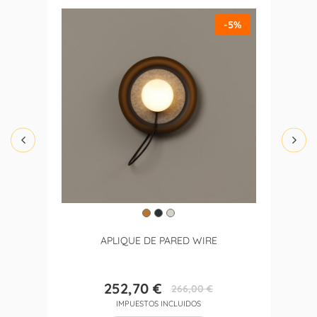
-5%
APLIQUE DE PARED WIRE
252,70 €
266,00 €
Precio
Precio
IMPUESTOS INCLUIDOS
base