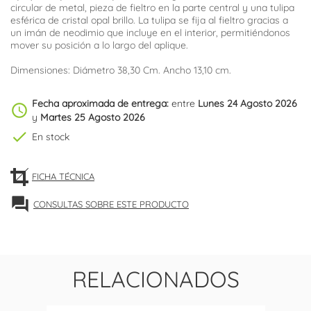
circular de metal, pieza de fieltro en la parte central y una tulipa
esférica de cristal opal brillo. La tulipa se fija al fieltro gracias a
un imán de neodimio que incluye en el interior, permitiéndonos
mover su posición a lo largo del aplique.
Dimensiones: Diámetro 38,30 Cm. Ancho 13,10 cm.
Fecha aproximada de entrega:
entre
Lunes 24 Agosto 2026
schedule
y
Martes 25 Agosto 2026
check
En stock
FICHA TÉCNICA
forum
CONSULTAS SOBRE ESTE PRODUCTO
RELACIONADOS