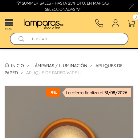
💡 SUMMER SALES - HASTA 25% DTO. EN MARCAS
SELECCIONADAS 💡
0
MENÚ
INICIO
LÁMPARAS / ILUMINACIÓN
APLIQUES DE
PARED
APLIQUE DE PARED WIRE II
-5%
La oferta finaliza el
31/08/2026