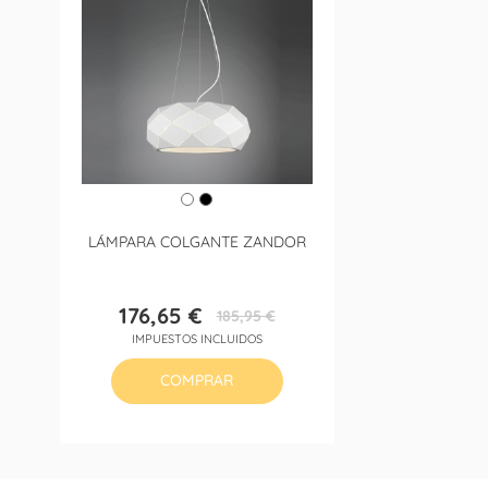
LÁMPARA COLGANTE ZANDOR
176,65 €
185,95 €
Precio
Precio
IMPUESTOS INCLUIDOS
base
COMPRAR