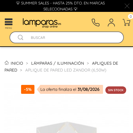
💡 SUMMER SALES - HASTA 25% DTO. EN MARCAS
SELECCIONADAS 💡
0
MENÚ
INICIO
LÁMPARAS / ILUMINACIÓN
APLIQUES DE
PARED
APLIQUE DE PARED LED ZANDOR (6,50W)
-5%
La oferta finaliza el
31/08/2026
SIN STOCK