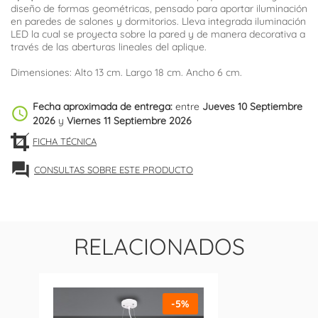
diseño de formas geométricas, pensado para aportar iluminación
en paredes de salones y dormitorios. Lleva integrada iluminación
LED la cual se proyecta sobre la pared y de manera decorativa a
través de las aberturas
lineales
del aplique.
Dimensiones: Alto 13 cm. Largo 18 cm. Ancho 6 cm.
Fecha aproximada de entrega:
entre
Jueves 10 Septiembre
schedule
2026
y
Viernes 11 Septiembre 2026
FICHA TÉCNICA
forum
CONSULTAS SOBRE ESTE PRODUCTO
RELACIONADOS
-5%