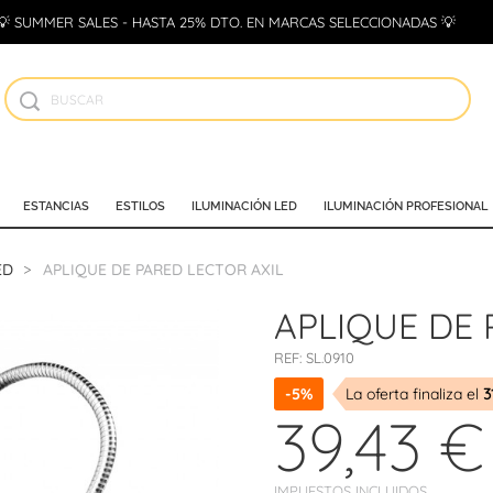
💡 SUMMER SALES - HASTA 25% DTO. EN MARCAS SELECCIONADAS 💡
ESTANCIAS
ESTILOS
ILUMINACIÓN LED
ILUMINACIÓN PROFESIONAL
ED
APLIQUE DE PARED LECTOR AXIL
APLIQUE DE 
REF:
SL.0910
-5%
La oferta finaliza el
3
39,43 €
IMPUESTOS INCLUIDOS