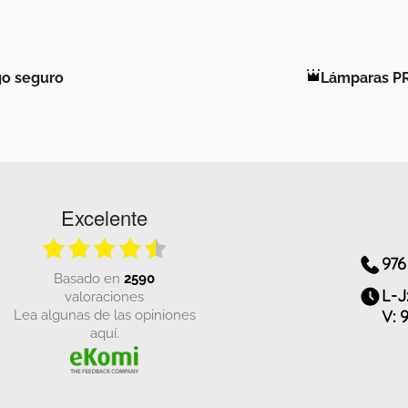
o seguro
Lámparas P
Excelente
976
basado en
2590
L-J
valoraciones
Lea algunas de las opiniones
V: 
aquí.