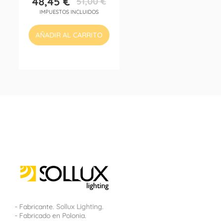
48,45 €
51,00 €
Precio
Precio
IMPUESTOS INCLUIDOS
base
AÑADIR AL CARRITO
- Fabricante.
Sollux Lighting
.
- Fabricado en Polonia.