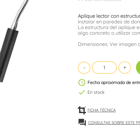
Aplique lector con estructur
instalar en paredes de dorm
La estructura del aplique es
algo concreto o utilizar com
Dimensiones: Ver imagen d
schedule
Fecha aproximada de ent
check
En stock
FICHA TÉCNICA
forum
CONSULTAS SOBRE ESTE 