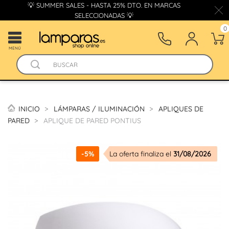
💡 SUMMER SALES - HASTA 25% DTO. EN MARCAS
SELECCIONADAS 💡
0
MENÚ
INICIO
LÁMPARAS / ILUMINACIÓN
APLIQUES DE
PARED
APLIQUE DE PARED PONTIUS
-5%
La oferta finaliza el
31/08/2026