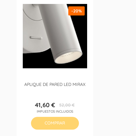
-20%
APLIQUE DE PARED LED MIRAX
41,60 €
52,00 €
Precio
Precio
IMPUESTOS INCLUIDOS
base
COMPRAR