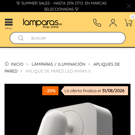
💡 SUMMER SALES - HASTA 25% DTO. EN MARCAS
SELECCIONADAS 💡
0
MENÚ
INICIO
LÁMPARAS / ILUMINACIÓN
APLIQUES DE
PARED
APLIQUE DE PARED LED MIRAX II
-20%
La oferta finaliza el
31/08/2026