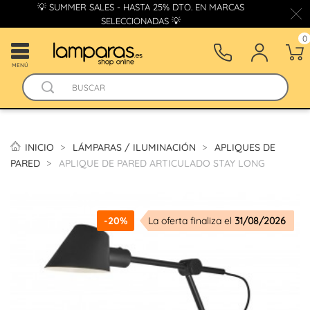
💡 SUMMER SALES - HASTA 25% DTO. EN MARCAS
SELECCIONADAS 💡
0
MENÚ
INICIO
LÁMPARAS / ILUMINACIÓN
APLIQUES DE
PARED
APLIQUE DE PARED ARTICULADO STAY LONG
-20%
La oferta finaliza el
31/08/2026