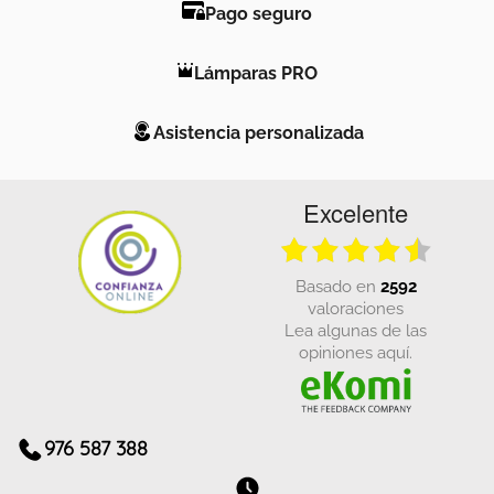
Pago seguro
Lámparas PRO
Asistencia personalizada
Excelente
basado en
2592
valoraciones
Lea algunas de las
opiniones aquí.
976 587 388