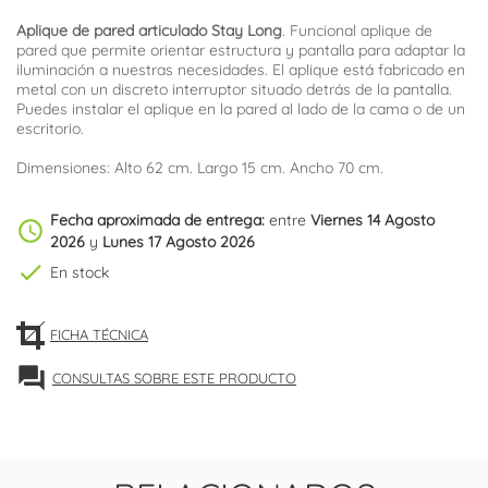
Aplique de pared articulado Stay Long
. Funcional aplique de
pared que permite orientar estructura y pantalla para adaptar la
iluminación a nuestras necesidades. El aplique está fabricado en
metal con un discreto interruptor situado detrás de la pantalla.
Puedes instalar el aplique en la pared al lado de la cama o de un
escritorio.
Dimensiones: Alto 62 cm. Largo 15 cm. Ancho 70 cm.
Fecha aproximada de entrega:
entre
Viernes 14 Agosto
schedule
2026
y
Lunes 17 Agosto 2026
check
En stock
FICHA TÉCNICA
forum
CONSULTAS SOBRE ESTE PRODUCTO