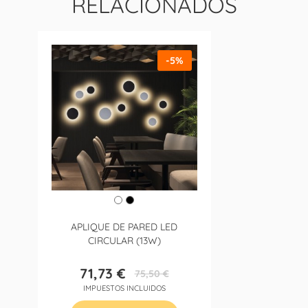
RELACIONADOS
-5%
APLIQUE DE PARED LED
CIRCULAR (13W)
71,73 €
75,50 €
Precio
Precio
IMPUESTOS INCLUIDOS
base