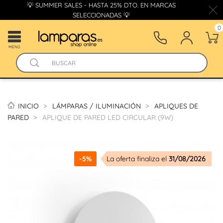
💡 SUMMER SALES - HASTA 25% DTO. EN MARCAS
SELECCIONADAS 💡
0
MENÚ
INICIO
LÁMPARAS / ILUMINACIÓN
APLIQUES DE
PARED
APLIQUE DE PARED LED CIRCULAR (9W)
-5%
La oferta finaliza el
31/08/2026