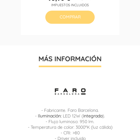
Precio
Precio
IMPUESTOS INCLUIDOS
base
COMPRAR
MÁS INFORMACIÓN
- Fabricante.
Faro Barcelona
.
-
Iluminación:
LED 12W (
integrada
).
- Flujo luminoso: 950 lm.
- Temperatura de color: 3000ºK (luz cálida)
- CRI: >80
- Driver incluido