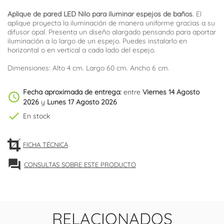
Aplique de pared LED Nilo para iluminar espejos de baños
. El
aplique proyecta la iluminación de manera uniforme gracias a su
difusor opal. Presenta un diseño alargado pensando para aportar
iluminación a lo largo de un espejo. Puedes instalarlo en
horizontal o en vertical a cada lado del espejo.
Dimensiones: Alto 4 cm. Largo 60 cm. Ancho 6 cm.
Fecha aproximada de entrega:
entre
Viernes 14 Agosto
schedule
2026
y
Lunes 17 Agosto 2026
check
En stock
FICHA TÉCNICA
forum
CONSULTAS SOBRE ESTE PRODUCTO
RELACIONADOS