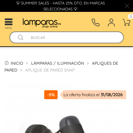
💡 SUMMER SALES - HASTA 25% DTO. EN MARCAS
SELECCIONADAS 💡
0
MENÚ
INICIO
LÁMPARAS / ILUMINACIÓN
APLIQUES DE
PARED
APLIQUE DE PARED SNAP
-5%
La oferta finaliza el
31/08/2026