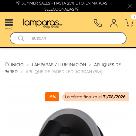
💡 SUMMER SALES - HASTA 25% DTO. EN MARCAS
SELECCIONADAS 💡
0
MENÚ
INICIO
LÁMPARAS / ILUMINACIÓN
APLIQUES DE
PARED
APLIQUE DE PARED LED JORDAN (5W)
-5%
La oferta finaliza el
31/08/2026