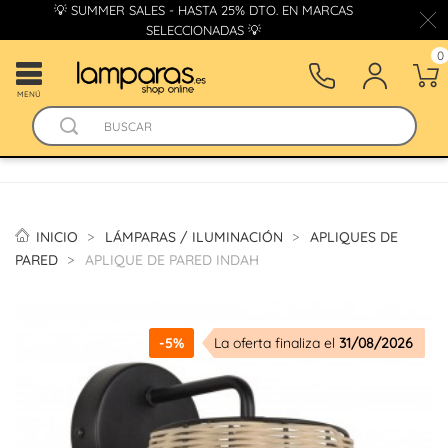
💡 SUMMER SALES - HASTA 25% DTO. EN MARCAS
SELECCIONADAS 💡
0
MENÚ
INICIO
LÁMPARAS / ILUMINACIÓN
APLIQUES DE
PARED
APLIQUE DE PARED INDAH
-5%
La oferta finaliza el
31/08/2026