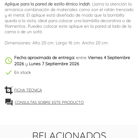
Aplique para la pared de estilo étnico Indah
. Llama la atención la
armónica combinación de materiales como son el ratán trenzado
y el metal. El aplique está diseñado de modo que la bombilla
queda a la vista, ideal para colocar una bombilla decorativa o de
filamentos. Puedes colocar este aplique en la pared al lado de la
cama o de un sofá.
Dimensiones: Alto 20 cm. Largo 16 cm. Ancho 20 cm.
Fecha aproximada de entrega:
entre
Viernes 4 Septiembre
schedule
2026
y
Lunes 7 Septiembre 2026
check
En stock
FICHA TÉCNICA
forum
CONSULTAS SOBRE ESTE PRODUCTO
RELACIONADOS