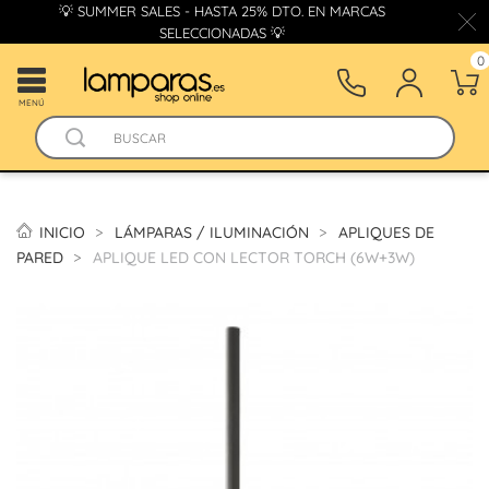
💡 SUMMER SALES - HASTA 25% DTO. EN MARCAS
SELECCIONADAS 💡
0
MENÚ
INICIO
LÁMPARAS / ILUMINACIÓN
APLIQUES DE
PARED
APLIQUE LED CON LECTOR TORCH (6W+3W)