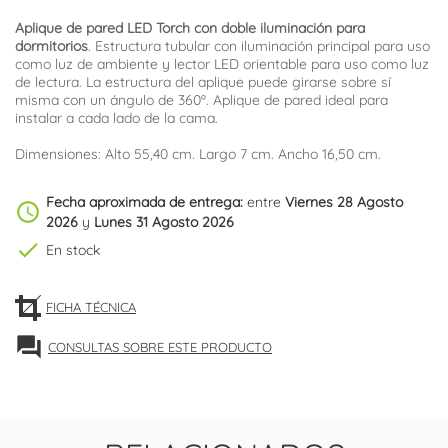
Aplique de pared LED Torch con doble iluminación para
dormitorios
. Estructura tubular con iluminación principal para uso
como luz de ambiente y lector LED orientable para uso como luz
de lectura. La estructura del aplique puede girarse sobre sí
misma con un ángulo de 360º. Aplique de pared ideal para
instalar a cada lado de la cama.
Dimensiones: Alto 55,40 cm. Largo 7 cm. Ancho 16,50 cm.
Fecha aproximada de entrega:
entre
Viernes 28 Agosto
schedule
2026
y
Lunes 31 Agosto 2026
check
En stock
FICHA TÉCNICA
forum
CONSULTAS SOBRE ESTE PRODUCTO