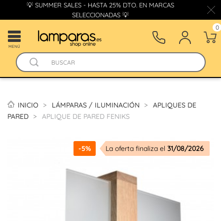
💡 SUMMER SALES - HASTA 25% DTO. EN MARCAS
SELECCIONADAS 💡
0
MENÚ
INICIO
LÁMPARAS / ILUMINACIÓN
APLIQUES DE
PARED
APLIQUE DE PARED FENIKS
-5%
La oferta finaliza el
31/08/2026