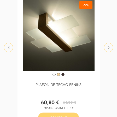
-5%
PLAFÓN DE TECHO FENIKS
60,80 €
64,00 €
Precio
Precio
IMPUESTOS INCLUIDOS
base