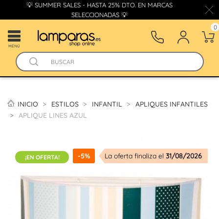
💡 SUMMER SALES - HASTA 25% DTO. EN MARCAS
SELECCIONADAS 💡
0
MENÚ
INICIO
ESTILOS
INFANTIL
APLIQUES INFANTILES
APLIQUE LINES AZUL
-5%
La oferta finaliza el
31/08/2026
¡EN OFERTA!