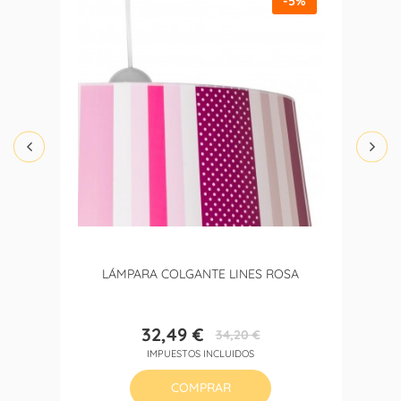
-5%
LÁMPARA COLGANTE LINES ROSA
32,49 €
34,20 €
Precio
Precio
IMPUESTOS INCLUIDOS
base
COMPRAR