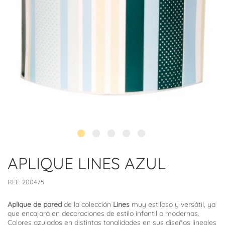
APLIQUE LINES AZUL
REF:
200475
Aplique de pared
de la colección
Lines
muy estiloso y versátil, ya
que encajará en decoraciones de estilo infantil o modernas.
Colores azulados en distintas tonalidades en sus diseños lineales