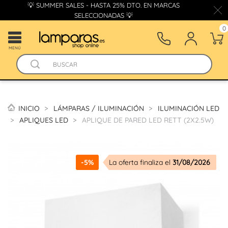
💡 SUMMER SALES - HASTA 25% DTO. EN MARCAS
SELECCIONADAS 💡
0
MENÚ
INICIO
LÁMPARAS / ILUMINACIÓN
ILUMINACIÓN LED
APLIQUES LED
APLIQUE DE PARED LED RETT (2X2.5W)
-5%
La oferta finaliza el
31/08/2026