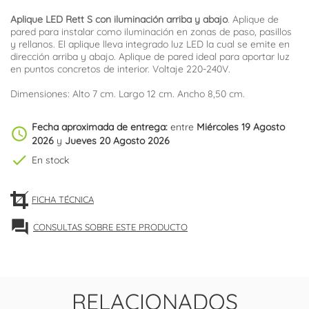
Aplique LED Rett S con iluminación arriba y abajo
. Aplique de
pared para instalar como iluminación en zonas de paso, pasillos
y rellanos. El aplique lleva integrado luz LED la cual se emite en
dirección arriba y abajo. Aplique de pared ideal para aportar luz
en puntos concretos de interior. Voltaje 220-240V.
Dimensiones: Alto 7 cm. Largo 12 cm. Ancho 8,50 cm.
Fecha aproximada de entrega:
entre
Miércoles 19 Agosto
schedule
2026
y
Jueves 20 Agosto 2026
check
En stock
FICHA TÉCNICA
forum
CONSULTAS SOBRE ESTE PRODUCTO
RELACIONADOS