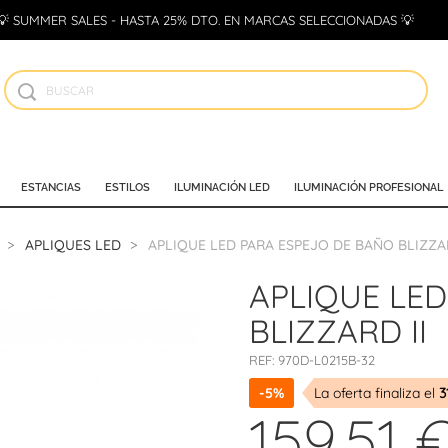
💡 SUMMER SALES - HASTA 25% DTO. EN MARCAS SELECCIONADAS 💡
ESTANCIAS
ESTILOS
ILUMINACIÓN LED
ILUMINACIÓN PROFESIONAL
APLIQUES LED
APLIQUE LED PARA ESPEJO DE BAÑO BLIZZAR
APLIQUE LE
BLIZZARD II
REF:
970D-L0215B-32
-5%
La oferta finaliza el
3
159,51 