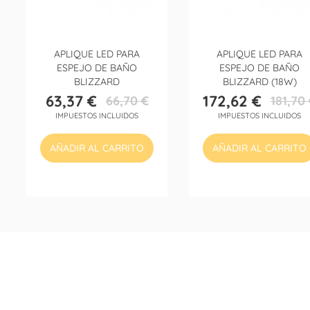
APLIQUE LED PARA
APLIQUE LED PARA
ESPEJO DE BAÑO
ESPEJO DE BAÑO
BLIZZARD
BLIZZARD (18W)
63,37 €
172,62 €
66,70 €
181,70
Precio
Precio
Precio
Precio
IMPUESTOS INCLUIDOS
IMPUESTOS INCLUIDOS
base
base
AÑADIR AL CARRITO
AÑADIR AL CARRITO