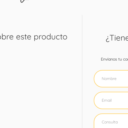
obre este producto
¿Tien
Envíanos tu con