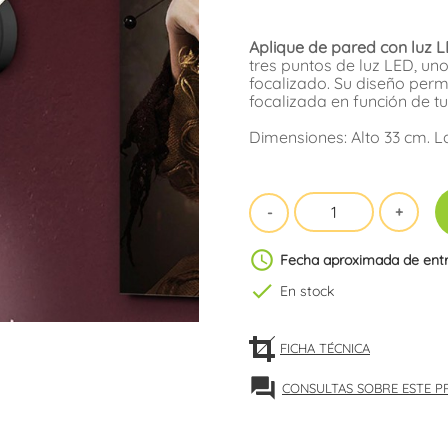
Aplique de pared con luz 
tres puntos de luz LED, un
focalizado. Su diseño permit
focalizada en función de t
Dimensiones: Alto 33 cm. L
schedule
Fecha aproximada de ent
check
En stock
FICHA TÉCNICA
forum
CONSULTAS SOBRE ESTE 