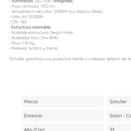
-
Iluminación
: LED 15W (
integrada
)
- Flujo luminoso: 1350 lm.
- Temperatura de color: 3.000ºK (luz blanca cálida)
- Vida útil: 50.000h.
- CRI: >80
- Estructura orientable
- Acabado estructura: Negro Mate
- Acabados foco: Oro Brillo
- Peso: 1.10 Kg.
- Material: Acrílico y Metal.
*Schuller garantiza sus productos frente a cualquier defecto de f
Marca
Schuller
Estancia
Salón - 
Alto (cm)
33