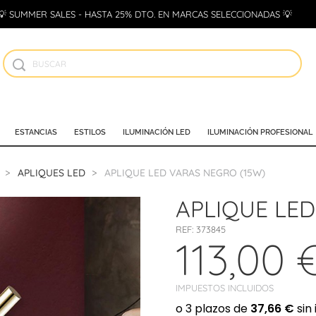
💡 SUMMER SALES - HASTA 25% DTO. EN MARCAS SELECCIONADAS 💡
ESTANCIAS
ESTILOS
ILUMINACIÓN LED
ILUMINACIÓN PROFESIONAL
APLIQUES LED
APLIQUE LED VARAS NEGRO (15W)
APLIQUE LED
REF:
373845
113,00 
IMPUESTOS INCLUIDOS