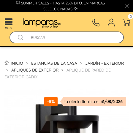
💡 SUMMER SALES - HASTA 25% DTO. EN MARCAS
SELECCIONADAS 💡
0
MENÚ
INICIO
ESTANCIAS DE LA CASA
JARDÍN - EXTERIOR
APLIQUES DE EXTERIOR
APLIQUE DE PARED DE
EXTERIOR CADIX
-5%
La oferta finaliza el
31/08/2026