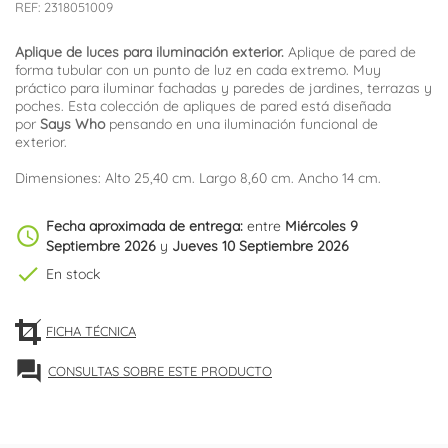
REF:
2318051009
Aplique de luces para iluminación exterior.
Aplique de pared de
forma tubular con un punto de luz en cada extremo. Muy
práctico para iluminar fachadas y paredes de jardines, terrazas y
poches. Esta colección de apliques de pared está diseñada
por
Says Who
pensando en una iluminación funcional de
exterior.
Dimensiones: Alto 25,40 cm. Largo 8,60 cm. Ancho 14 cm.
Fecha aproximada de entrega:
entre
Miércoles 9
schedule
Septiembre 2026
y
Jueves 10 Septiembre 2026
check
En stock
FICHA TÉCNICA
forum
CONSULTAS SOBRE ESTE PRODUCTO