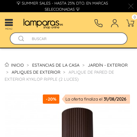
💡 SUMMER SALES - HASTA 25% DTO. EN MARCAS
SELECCIONADAS 💡
0
MENÚ
INICIO
ESTANCIAS DE LA CASA
JARDÍN - EXTERIOR
APLIQUES DE EXTERIOR
APLIQUE DE PARED DE
EXTERIOR KYKLOP RIPPLE (2 LUCES)
-20%
La oferta finaliza el
31/08/2026