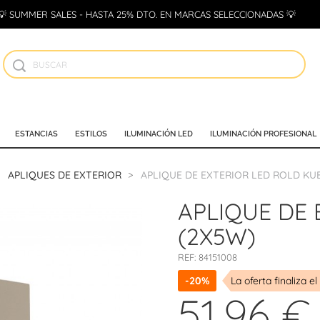
💡 SUMMER SALES - HASTA 25% DTO. EN MARCAS SELECCIONADAS 💡
ESTANCIAS
ESTILOS
ILUMINACIÓN LED
ILUMINACIÓN PROFESIONAL
APLIQUES DE EXTERIOR
APLIQUE DE EXTERIOR LED ROLD KUB
APLIQUE DE 
(2X5W)
REF:
84151008
-20%
La oferta finaliza el
51,96 €