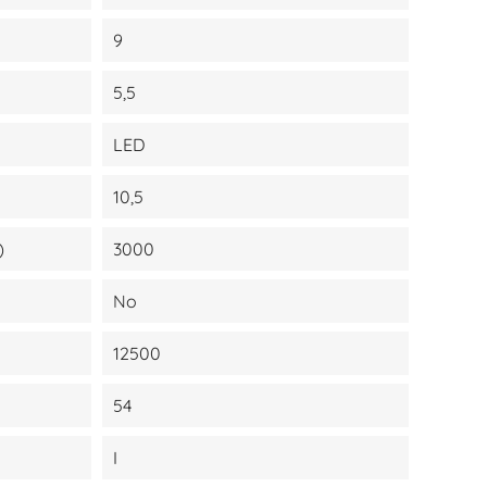
9
5,5
LED
10,5
)
3000
No
12500
54
I