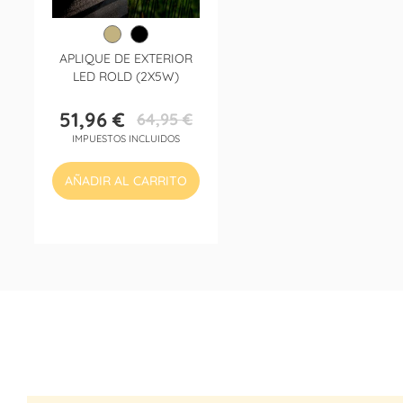
APLIQUE DE EXTERIOR
LED ROLD (2X5W)
51,96 €
64,95 €
Precio
Precio
IMPUESTOS INCLUIDOS
base
AÑADIR AL CARRITO