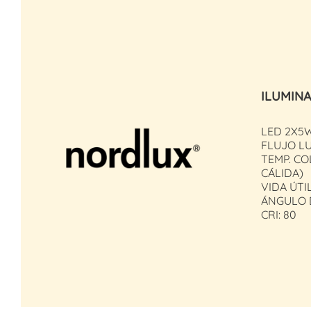
ILUMIN
LED 2X5
FLUJO LU
TEMP. CO
CÁLIDA)
VIDA ÚTIL
ÁNGULO D
CRI: 80