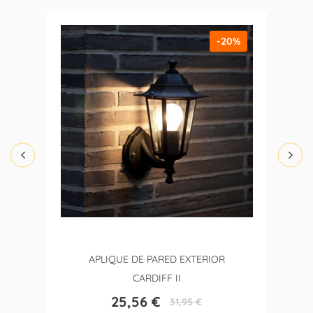
-20%
APLIQUE DE PARED EXTERIOR
CARDIFF II
25,56 €
31,95 €
Precio
Precio