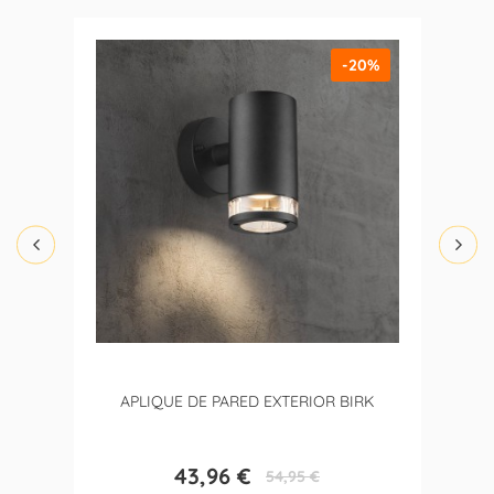
-20%
APLIQUE DE PARED EXTERIOR BIRK
43,96 €
54,95 €
Precio
Precio