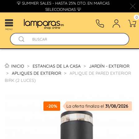
💡 SUMMER SALES - HASTA 25% DTO. EN MARCAS
SELECCIONADAS 💡
0
MENÚ
INICIO
ESTANCIAS DE LA CASA
JARDÍN - EXTERIOR
APLIQUES DE EXTERIOR
APLIQUE DE PARED EXTERIOR
BIRK (2 LUCES)
-20%
La oferta finaliza el
31/08/2026