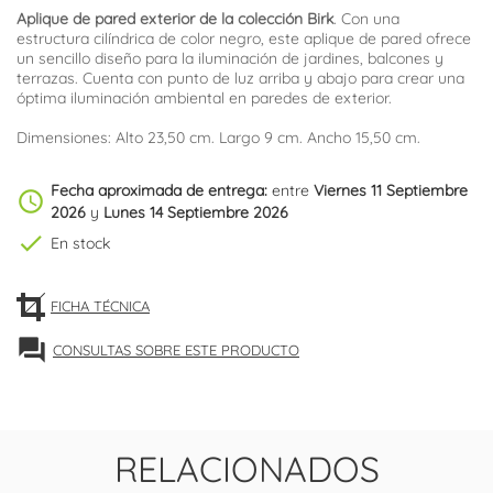
Aplique de pared exterior de la colección Birk
. Con una
estructura cilíndrica de color negro, este aplique de pared ofrece
un sencillo diseño para la iluminación de jardines, balcones y
terrazas. Cuenta con punto de luz arriba y abajo para crear una
óptima iluminación ambiental en paredes de exterior.
Dimensiones: Alto 23,50 cm. Largo 9 cm. Ancho 15,50 cm.
Fecha aproximada de entrega:
entre
Viernes 11 Septiembre
schedule
2026
y
Lunes 14 Septiembre 2026
check
En stock
FICHA TÉCNICA
forum
CONSULTAS SOBRE ESTE PRODUCTO
RELACIONADOS