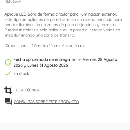
REF:
6534
Aplique LED Bora de forma circular para iluminación exterior
.
Este tipo de apliques de pared ofrecen un diseño pensado para
aportar iluminación en zonas de paso de jardines y terrazas.
Puedes instalar un solo aplique en la pared o instalar varios en
línea iluminando una zona de tránsito.
Dimensiones: Diámetro 15 cm. Ancho 5 cm.
Fecha aproximada de entrega:
entre
Viernes 28 Agosto
schedule
2026
y
Lunes 31 Agosto 2026
check
En stock
FICHA TÉCNICA
forum
CONSULTAS SOBRE ESTE PRODUCTO