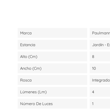
Marca
Paulmann
Estancia
Jardín - E
Alto (cm)
8
Ancho (cm)
10
Rosca
Integrado
Lúmenes (lm)
4
Número De Luces
1