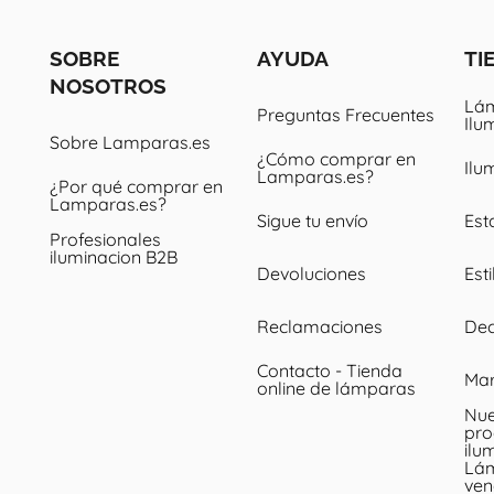
SOBRE
AYUDA
TI
NOSOTROS
Lám
Preguntas Frecuentes
Ilu
Sobre Lamparas.es
¿Cómo comprar en
Ilu
Lamparas.es?
¿Por qué comprar en
Lamparas.es?
Sigue tu envío
Est
Profesionales
iluminacion B2B
Devoluciones
Esti
Reclamaciones
Dec
Contacto - Tienda
Ma
online de lámparas
Nue
pro
ilu
Lá
ven