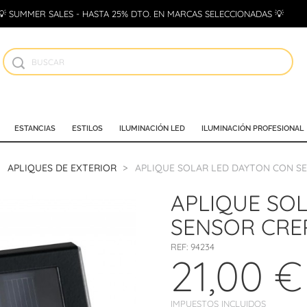
💡 SUMMER SALES - HASTA 25% DTO. EN MARCAS SELECCIONADAS 💡
ESTANCIAS
ESTILOS
ILUMINACIÓN LED
ILUMINACIÓN PROFESIONAL
APLIQUES DE EXTERIOR
APLIQUE SOLAR LED DAYTON CON S
APLIQUE SO
SENSOR CRE
REF:
94234
21,00 €
IMPUESTOS INCLUIDOS