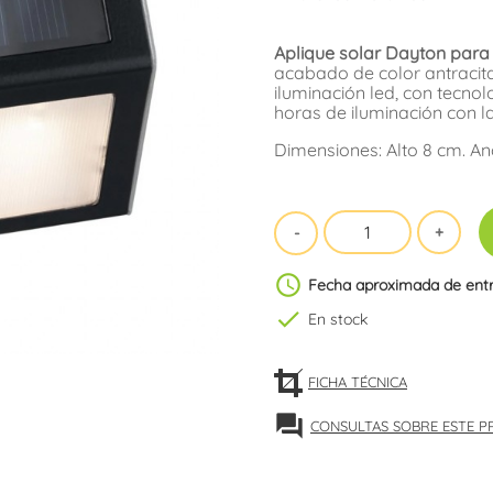
Aplique solar Dayton para e
acabado de color antracita
iluminación led, con tecnol
horas de iluminación con la
Dimensiones: Alto 8 cm. An
schedule
Fecha aproximada de ent
check
En stock
FICHA TÉCNICA
forum
CONSULTAS SOBRE ESTE 