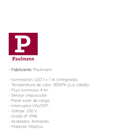
- Fabricante:
Paulmann
- Iluminación: LED 1 x 1 W (integrada).
- Temperatura de color: 3000ºK (Luz cálida).
- Flujo luminoso: 4 lm.
- Sensor crepuscular.
- Panel solar de carga.
- Interruptor ON/OFF.
- Voltaje: 230 V.
- Grado IP: IP44.
- Acabados: Antracita.
- Material: Plástico.