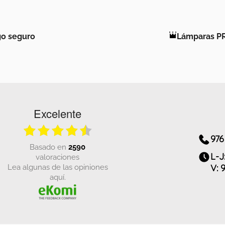
o seguro
Lámparas P
Excelente
976
basado en
2590
L-J
valoraciones
Lea algunas de las opiniones
V: 
aquí.