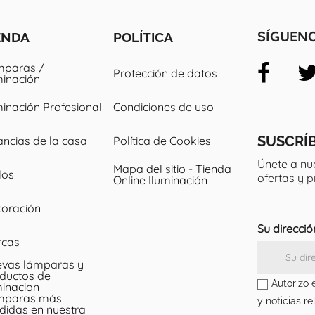
ENDA
POLÍTICA
SÍGUEN
paras /
Protección de datos
minación
minación Profesional
Condiciones de uso
SUSCRÍ
ancias de la casa
Política de Cookies
Únete a nu
Mapa del sitio - Tienda
los
ofertas y 
Online Iluminación
oración
Su direcció
rcas
vas lámparas y
ductos de
Autorizo 
minacion
mparas más
y noticias re
didas en nuestra