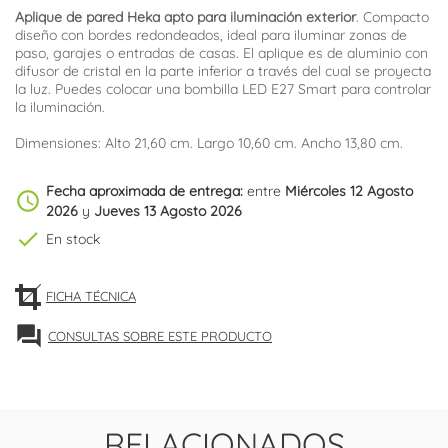
Aplique de pared Heka apto para iluminación exterior
. Compacto
diseño con bordes redondeados, ideal para iluminar zonas de
paso, garajes o entradas de casas. El aplique es de aluminio con
difusor de cristal en la parte inferior a través del cual se proyecta
la luz. Puedes colocar una bombilla LED E27 Smart para controlar
la iluminación.
Dimensiones: Alto 21,60 cm. Largo 10,60 cm. Ancho 13,80 cm.
Fecha aproximada de entrega:
entre
Miércoles 12 Agosto
schedule
2026
y
Jueves 13 Agosto 2026
check
En stock
FICHA TÉCNICA
forum
CONSULTAS SOBRE ESTE PRODUCTO
RELACIONADOS