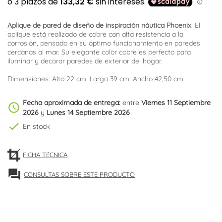
Aplique de pared de diseño de inspiración náutica Phoenix
. El
aplique está realizado de cobre con alta resistencia a la
corrosión, pensado en su óptimo funcionamiento en paredes
cercanas al mar. Su elegante color cobre es perfecto para
iluminar y decorar paredes de exterior del hogar.
Dimensiones: Alto 22 cm. Largo 39 cm. Ancho 42,50 cm.
Fecha aproximada de entrega:
entre
Viernes 11 Septiembre
schedule
2026
y
Lunes 14 Septiembre 2026
check
En stock
FICHA TÉCNICA
forum
CONSULTAS SOBRE ESTE PRODUCTO