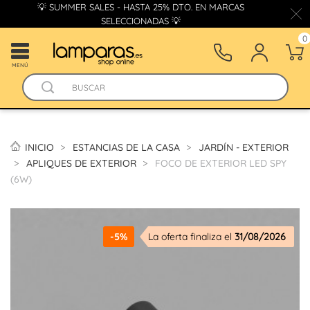
💡 SUMMER SALES - HASTA 25% DTO. EN MARCAS
SELECCIONADAS 💡
0
MENÚ
INICIO
ESTANCIAS DE LA CASA
JARDÍN - EXTERIOR
APLIQUES DE EXTERIOR
FOCO DE EXTERIOR LED SPY
(6W)
-5%
La oferta finaliza el
31/08/2026