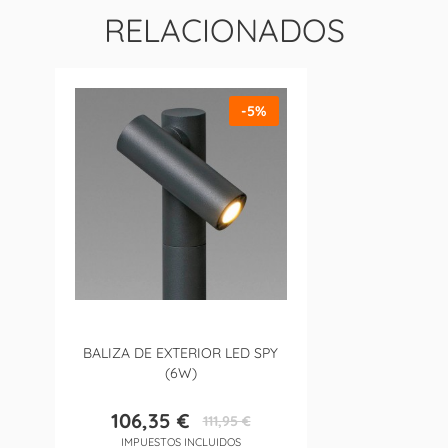
RELACIONADOS
-5%
BALIZA DE EXTERIOR LED SPY
(6W)
106,35 €
111,95 €
Precio
Precio
IMPUESTOS INCLUIDOS