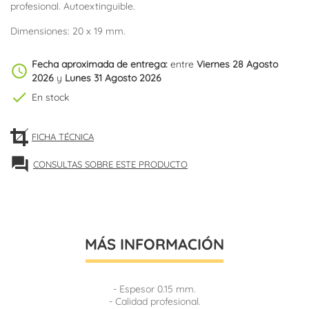
profesional. Autoextinguible.
Dimensiones: 20 x 19 mm.
Fecha aproximada de entrega:
entre
Viernes 28 Agosto
schedule
2026
y
Lunes 31 Agosto 2026
check
En stock
FICHA TÉCNICA
forum
CONSULTAS SOBRE ESTE PRODUCTO
MÁS INFORMACIÓN
- Espesor 0.15 mm.
- Calidad profesional.