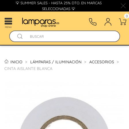
💡 SUMMER SALES - HASTA 25% DTO. EN MARCAS
SELECCIONADAS 💡
0
MENÚ
INICIO
LÁMPARAS / ILUMINACIÓN
ACCESORIOS
CINTA AISLANTE BLANCA