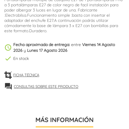
a 3 portalámparas E27 de color negro de facil instalación para
poder albergar 3 luces en lugar de una. Fabricante
:Electrobilsa.Funcionamiento simple :
basta con insertar el
adaptador del enchufe E27.A continuación podrás utilizar
cómodamente la base de lámpara 3 x E27 con bombillas para
este formato.
Duradero.
Fecha aproximada de entrega:
entre
Viernes 14 Agosto
schedule
2026
y
Lunes 17 Agosto 2026
check
En stock
FICHA TÉCNICA
forum
CONSULTAS SOBRE ESTE PRODUCTO
MÁS INFORMACIÓN