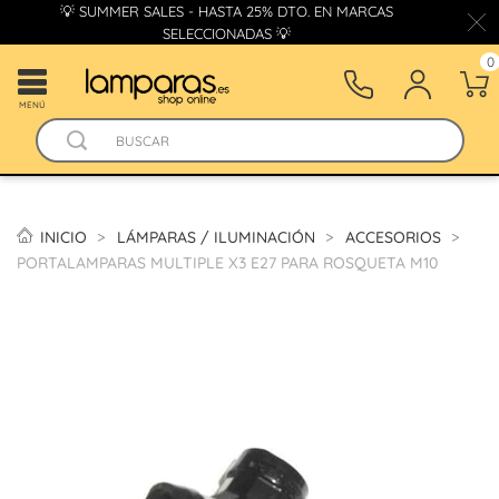
💡 SUMMER SALES - HASTA 25% DTO. EN MARCAS
SELECCIONADAS 💡
0
MENÚ
INICIO
LÁMPARAS / ILUMINACIÓN
ACCESORIOS
PORTALAMPARAS MULTIPLE X3 E27 PARA ROSQUETA M10