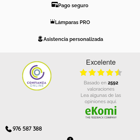
Pago seguro
Lámparas PRO
Asistencia personalizada
Excelente
basado en
2592
valoraciones
Lea algunas de las
opiniones aquí.
976 587 388