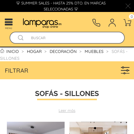
💡 SUMMER SALES - HASTA 25% DTO. EN MARCAS
SELECCIONADAS 💡
0
MENÚ
INICIO
HOGAR
DECORACIÓN
MUEBLES
SOFÁS -
SILLONES
FILTRAR
SOFÁS - SILLONES
Leer más