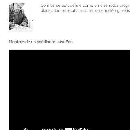
Conillas se autodefine como un diseñador pragmá
plasticidad en la abstracción, ordenación y tra
Montaje de un ventilador Just Fan