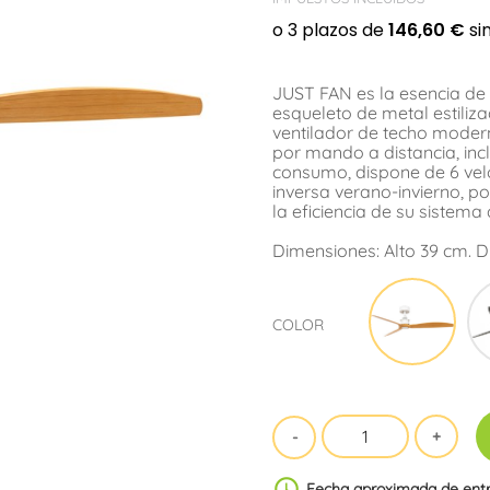
JUST FAN es la esencia de u
esqueleto de metal estili
ventilador de techo modern
por mando a distancia, inc
consumo, dispone de 6 velo
inversa verano-invierno, p
la eficiencia de su sistema
Dimensiones: Alto 39 cm. 
Blan
COLOR
schedule
Fecha aproximada de ent