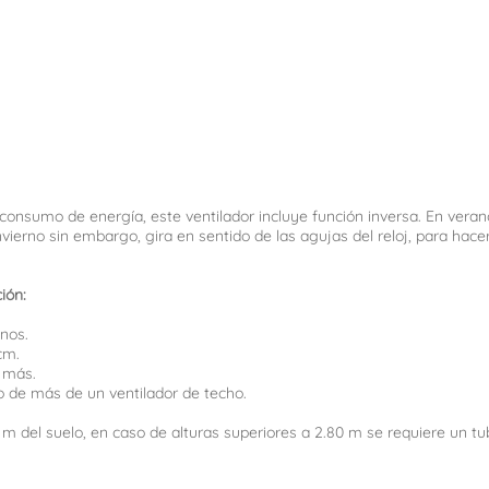
onsumo de energía, este ventilador incluye función inversa. En veran
invierno sin embargo, gira en sentido de las agujas del reloj, para hacer
ión:
nos.
cm.
o más.
 de más de un ventilador de techo.
0 m del suelo, en caso de alturas superiores a 2.80 m se requiere un t