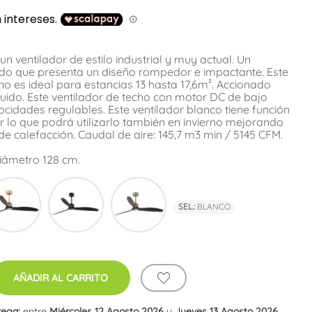
n ventilador de estilo industrial y muy actual. Un
zado que presenta un diseño rompedor e impactante. Este
o es ideal para estancias 13 hasta 17,6m². Accionado
luido. Este ventilador de techo con motor DC de bajo
cidades regulables. Este ventilador blanco tiene función
or lo que podrá utilizarlo también en invierno mejorando
 de calefacción. Caudal de aire: 145,7 m3 min / 5145 CFM.
Diámetro 128 cm.
co
Cobre
Negro
Oro
Viejo
SEL.:
BLANCO
AÑADIR AL CARRITO
rega:
entre
Miércoles 12 Agosto 2026
y
Jueves 13 Agosto 2026