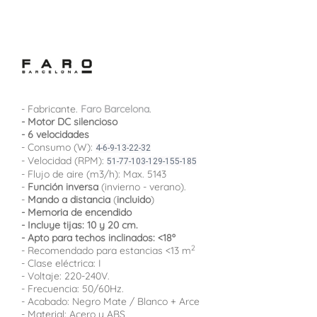
- Fabricante.
Faro Barcelona
.
- Motor DC silencioso
- 6 velocidades
- Consumo (W):
4-6-9-13-22-32
- Velocidad (RPM):
51-77-103-129-155-185
- Flujo de aire (m3/h): Max. 5143
-
Función inversa
(invierno - verano).
-
Mando a distancia
(
incluido
)
- Memoria de encendido
- Incluye tijas: 10 y 20 cm.
- Apto para techos inclinados: <18º
2
- Recomendado para estancias <13 m
- Clase eléctrica: I
- Voltaje: 220-240V.
- Frecuencia: 50/60Hz.
- Acabado: Negro Mate / Blanco + Arce
- Material: Acero y ABS