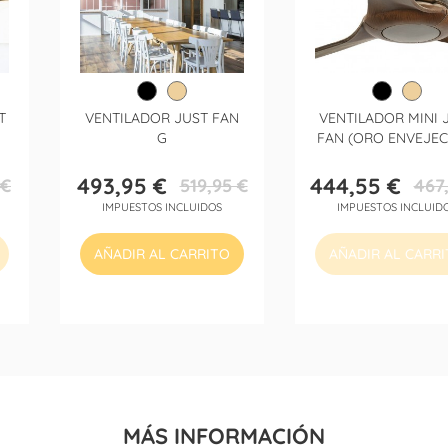
T
VENTILADOR JUST FAN
VENTILADOR MINI 
G
FAN (ORO ENVEJEC
493,95 €
444,55 €
 €
519,95 €
467
Precio
Precio
Precio
Precio
IMPUESTOS INCLUIDOS
IMPUESTOS INCLUID
base
base
AÑADIR AL CARRITO
AÑADIR AL CARR
MÁS INFORMACIÓN