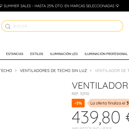
💡 SUMMER SALES - HASTA 25% DTO. EN MARCAS SELECCIONADAS 💡
ESTANCIAS
ESTILOS
ILUMINACIÓN LED
ILUMINACIÓN PROFESIONAL
 TECHO
VENTILADORES DE TECHO SIN LUZ
VENTILADOR DE 
VENTILADOR
REF:
32110
-5%
La oferta finaliza el
3
439,80 
IMPUESTOS INCLUIDOS