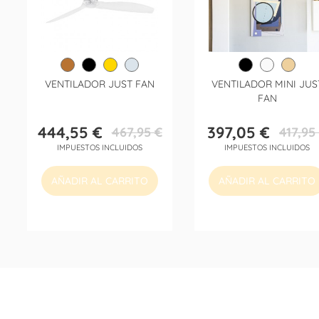
VENTILADOR JUST FAN
VENTILADOR MINI JUS
FAN
444,55 €
397,05 €
467,95 €
417,95
Precio
Precio
Precio
Precio
IMPUESTOS INCLUIDOS
IMPUESTOS INCLUIDOS
base
base
AÑADIR AL CARRITO
AÑADIR AL CARRITO