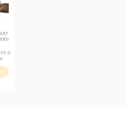
JUST
IDO)
,95 €
OS
ITO