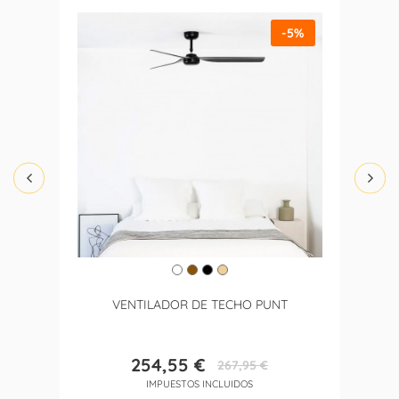
-5%
VENTILADOR DE TECHO PUNT
254,55 €
267,95 €
Precio
Precio
IMPUESTOS INCLUIDOS
base