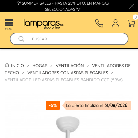
💡 SUMMER SALES - HASTA 25% DTO. EN MARCAS
SELECCIONADAS 💡
0
MENÚ
INICIO
HOGAR
VENTILACIÓN
VENTILADORES DE
TECHO
VENTILADORES CON ASPAS PLEGABLES
VENTILADOR LED ASPAS PLEGABLES BANDIDO CCT (59W)
-5%
La oferta finaliza el
31/08/2026