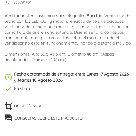
REF:
235791401
Ventilador silencioso con aspas plegables Bandido
. Ventilador de
techo con luz LED CCT y motor silencioso de seis velocidades.
Ventilador de techo muy práctico para aportar tanto iluminación
como flujo de aire en una estancia. Diseño sencillo con aspas
transparente que quedan ocultas sobre el motor cuando el
ventilador no está en funcionamiento. Mando a distancia incluido.
Dimensiones: Alto 35.5-45.5 cm. Diámetro 48 cm. (Aspas
desplegadas: Diámetro 107 cm.)
Fecha aproximada de entrega:
entre
Lunes 17 Agosto 2026
schedule
y
Martes 18 Agosto 2026
check
En stock
FICHA TÉCNICA
forum
CONSULTAS SOBRE ESTE PRODUCTO