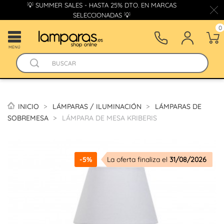
💡 SUMMER SALES - HASTA 25% DTO. EN MARCAS
SELECCIONADAS 💡
0
MENÚ
INICIO
LÁMPARAS / ILUMINACIÓN
LÁMPARAS DE
SOBREMESA
LÁMPARA DE MESA KRIBERIS
-5%
La oferta finaliza el
31/08/2026