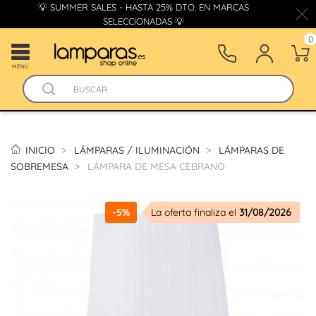
💡 SUMMER SALES - HASTA 25% DTO. EN MARCAS
SELECCIONADAS 💡
0
MENÚ
INICIO
LÁMPARAS / ILUMINACIÓN
LÁMPARAS DE
SOBREMESA
LÁMPARA DE MESA CEBRANO
-5%
La oferta finaliza el
31/08/2026