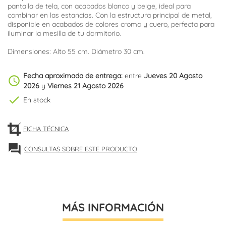
pantalla de tela, con acabados blanco y beige, ideal para
combinar en las estancias. Con la estructura principal de metal,
disponible en acabados de colores cromo y cuero, perfecta para
iluminar la mesilla de tu dormitorio.
Dimensiones: Alto 55 cm. Diámetro 30 cm.
Fecha aproximada de entrega:
entre
Jueves 20 Agosto
schedule
2026
y
Viernes 21 Agosto 2026
check
En stock
FICHA TÉCNICA
forum
CONSULTAS SOBRE ESTE PRODUCTO
MÁS INFORMACIÓN