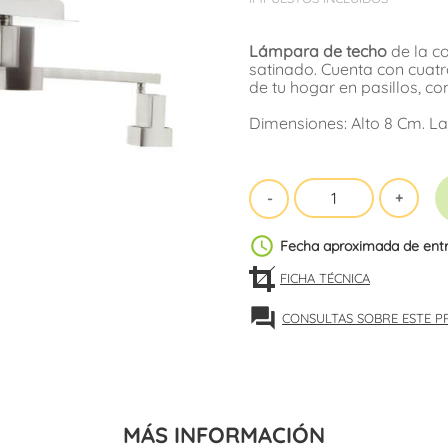
Lámpara de techo
de la c
satinado. Cuenta con cuatr
de tu hogar en pasillos, c
Dimensiones: Alto 8 Cm. L
schedule
Fecha aproximada de ent
FICHA TÉCNICA
forum
CONSULTAS SOBRE ESTE 
MÁS INFORMACIÓN