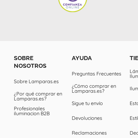
SOBRE
AYUDA
TI
NOSOTROS
Lám
Preguntas Frecuentes
Ilu
Sobre Lamparas.es
¿Cómo comprar en
Ilu
Lamparas.es?
¿Por qué comprar en
Lamparas.es?
Sigue tu envío
Est
Profesionales
iluminacion B2B
Devoluciones
Esti
Reclamaciones
Dec