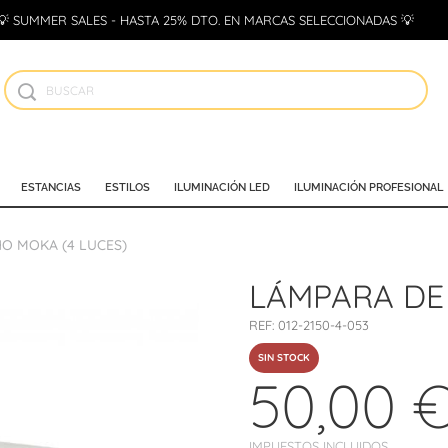
💡 SUMMER SALES - HASTA 25% DTO. EN MARCAS SELECCIONADAS 💡
ESTANCIAS
ESTILOS
ILUMINACIÓN LED
ILUMINACIÓN PROFESIONAL
O MOKA (4 LUCES)
LÁMPARA DE
REF:
012-2150-4-053
SIN STOCK
50,00 
IMPUESTOS INCLUIDOS