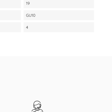
19
GU10
4