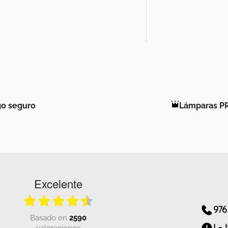
o seguro
Lámparas P
Excelente
976
basado en
2590
L-J
valoraciones