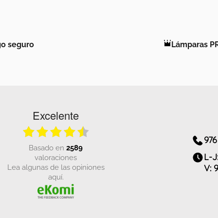
o seguro
Lámparas P
Excelente
976
basado en
2589
L-J
valoraciones
Lea algunas de las opiniones
V: 
aquí.