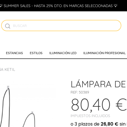
💡 SUMMER SALES - HASTA 25% DTO. EN MARCAS SELECCIONADAS 💡
ESTANCIAS
ESTILOS
ILUMINACIÓN LED
ILUMINACIÓN PROFESIONAL
A KETIL
LÁMPARA DE
REF:
50389
80,40 €
IMPUESTOS INCLUIDOS