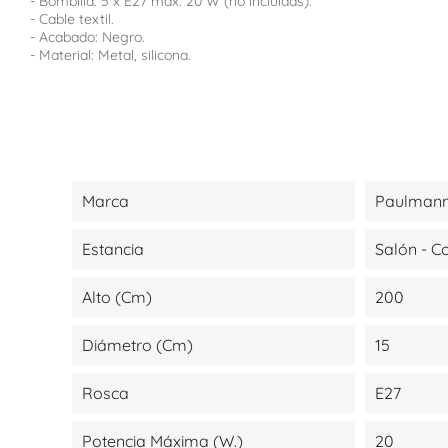
- Bombilla: 5 x E27 máx. 20 W (no incluidas).
- Cable textil.
- Acabado: Negro.
- Material: Metal, silicona.
Marca
Paulmann
Estancia
Salón - 
Alto (cm)
200
Diámetro (cm)
15
Rosca
E27
Potencia Máxima (W.)
20