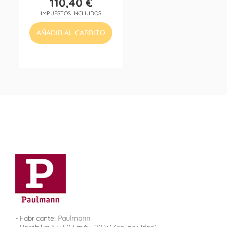
110,40 €
Precio
IMPUESTOS INCLUIDOS
AÑADIR AL CARRITO
- Fabricante:
Paulmann