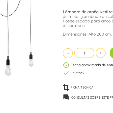
Lámpara de araña Ketil ret
de metal y acabado de col
Posee espacio para cinco 
decorativas.
Dimensiones: Alto 200 cm.
schedule
Fecha aproximada de ent
check
En stock
FICHA TÉCNICA
forum
CONSULTAS SOBRE ESTE 