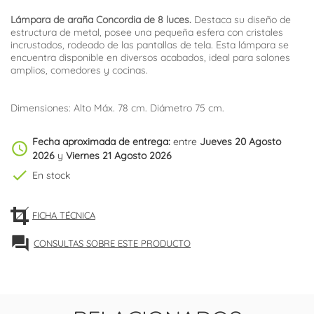
Lámpara de araña Concordia de 8 luces.
Destaca su diseño de
estructura de metal, posee una pequeña esfera con cristales
incrustados, rodeado de las pantallas de tela. Esta lámpara se
encuentra disponible en diversos acabados, ideal para salones
amplios, comedores y cocinas.
Dimensiones: Alto Máx. 78 cm. Diámetro 75 cm.
Fecha aproximada de entrega:
entre
Jueves 20 Agosto
schedule
2026
y
Viernes 21 Agosto 2026
check
En stock
FICHA TÉCNICA
forum
CONSULTAS SOBRE ESTE PRODUCTO