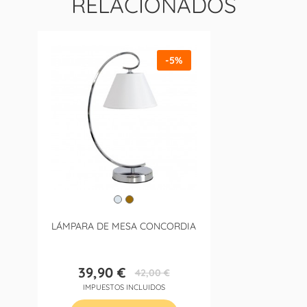
RELACIONADOS
-5%
LÁMPARA DE MESA CONCORDIA
39,90 €
42,00 €
Precio
Precio
IMPUESTOS INCLUIDOS
base