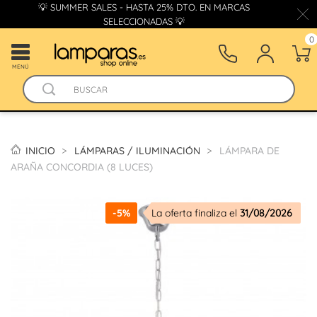
💡 SUMMER SALES - HASTA 25% DTO. EN MARCAS
SELECCIONADAS 💡
0
MENÚ
INICIO
LÁMPARAS / ILUMINACIÓN
LÁMPARA DE
ARAÑA CONCORDIA (8 LUCES)
-5%
La oferta finaliza el
31/08/2026