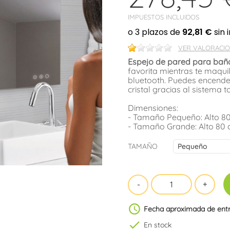
IMPUESTOS INCLUIDOS
VER VALORACIO
Espejo de pared para baño
favorita mientras te maqui
bluetooth. Puedes encender
cristal gracias al sistema 
Dimensiones:
- Tamaño Pequeño: Alto 80
- Tamaño Grande: Alto 80 
TAMAÑO
schedule
Fecha aproximada de ent
check
En stock