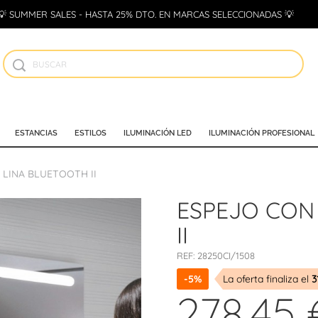
💡 SUMMER SALES - HASTA 25% DTO. EN MARCAS SELECCIONADAS 💡
ESTANCIAS
ESTILOS
ILUMINACIÓN LED
ILUMINACIÓN PROFESIONAL
 LINA BLUETOOTH II
ESPEJO CON
II
REF:
28250CI/1508
-5%
La oferta finaliza el
3
278,45 