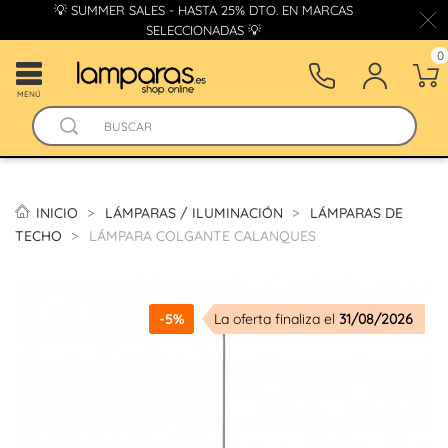
💡 SUMMER SALES - HASTA 25% DTO. EN MARCAS
SELECCIONADAS 💡
0
MENÚ
INICIO
LÁMPARAS / ILUMINACIÓN
LÁMPARAS DE
TECHO
LÁMPARA COLGANTE CALANQUES
-5%
La oferta finaliza el
31/08/2026