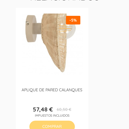
-5%
APLIQUE DE PARED CALANQUES
57,48 €
60,50 €
Precio
Precio
IMPUESTOS INCLUIDOS
base
COMPRAR