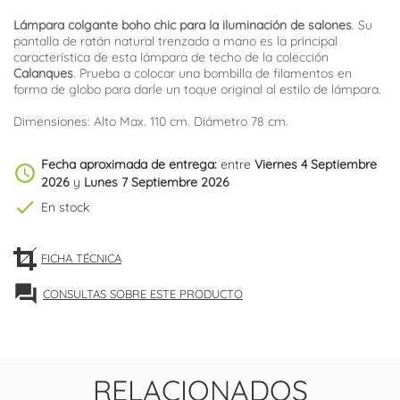
Lámpara colgante boho chic para la iluminación de salones
. Su
pantalla de ratán natural trenzada a mano es la principal
característica de esta lámpara de techo de la colección
Calanques
. Prueba a colocar una bombilla de filamentos en
forma de globo para darle un toque original al estilo de lámpara.
Dimensiones: Alto Max. 110 cm. Diámetro 78 cm.
Fecha aproximada de entrega:
entre
Viernes 4 Septiembre
schedule
2026
y
Lunes 7 Septiembre 2026
check
En stock
FICHA TÉCNICA
forum
CONSULTAS SOBRE ESTE PRODUCTO
RELACIONADOS